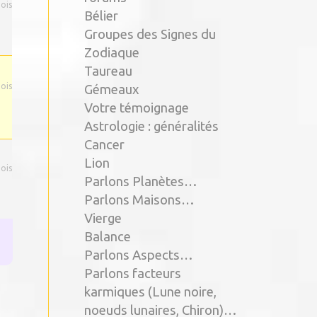
mois
Bélier
Groupes des Signes du
Zodiaque
Taureau
mois
Gémeaux
Votre témoignage
Astrologie : généralités
Cancer
Lion
mois
Parlons Planètes…
Parlons Maisons…
Vierge
Balance
Parlons Aspects…
Parlons facteurs
karmiques (Lune noire,
noeuds lunaires, Chiron)…