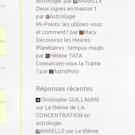
astrologie.
par
ANAELLE
mois
Deux signes en maison 1
par
Astrologie
Mi-Points: les utilisez-vous
et comment?
par
Mary
Découvrez les Heures
nées
Planétaires : tempus-magis
par
Hélène TATA
Connaissez-vous la Trame
mois
?
par
AstroPolo
Réponses récentes
Christophe GUILLAUME
mois
sur
Le thème de LA
CONCENTRATION en
astrologie.
ANAELLE
sur
Le thème