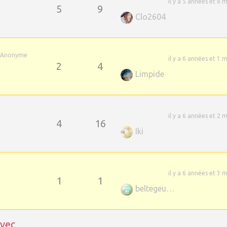
il y a 5 années et 8 
5
9
Clo2604
Anonyme
il y a 6 années et 1 
2
4
Limpide
il y a 6 années et 2 
4
16
Iki
il y a 6 années et 3 
1
1
beltegeuse-45
avec