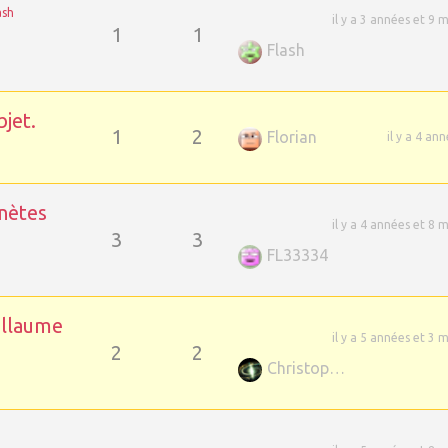
ash
il y a 3 années et 9 
1
1
Flash
jet.
1
2
Florian
il y a 4 an
anètes
il y a 4 années et 8 
3
3
FL33334
illaume
il y a 5 années et 3 
2
2
Christophe GUILLAUME