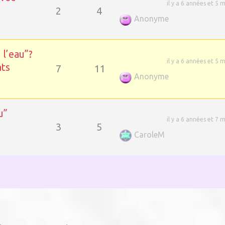
il y a 6 années et 5 
2
4
Anonyme
 l’eau”?
il y a 6 années et 5 
nts
7
11
Anonyme
u”
il y a 6 années et 7 
3
5
CaroleM