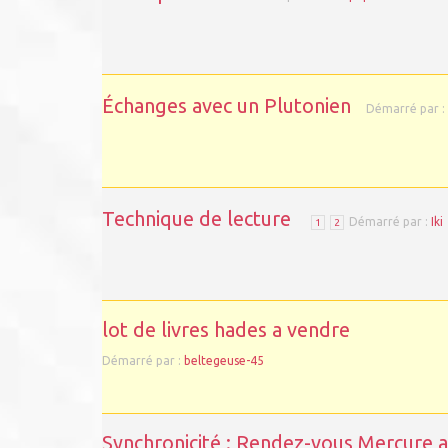
Échanges avec un Plutonien
Démarré par :
Technique de lecture
Démarré par :
Iki
1
2
lot de livres hades a vendre
Démarré par :
beltegeuse-45
Synchronicité : Rendez-vous Mercure 